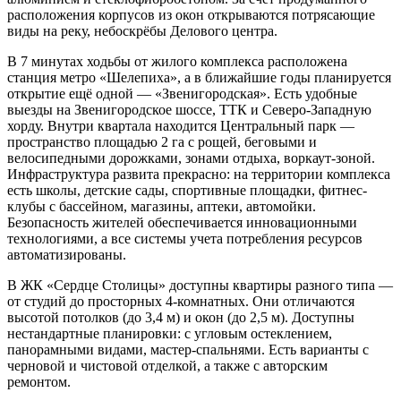
расположения корпусов из окон открываются потрясающие
виды на реку, небоскрёбы Делового центра.
В 7 минутах ходьбы от жилого комплекса расположена
станция метро «Шелепиха», а в ближайшие годы планируется
открытие ещё одной — «Звенигородская». Есть удобные
выезды на Звенигородское шоссе, ТТК и Северо-Западную
хорду. Внутри квартала находится Центральный парк —
пространство площадью 2 га с рощей, беговыми и
велосипедными дорожками, зонами отдыха, воркаут-зоной.
Инфраструктура развита прекрасно: на территории комплекса
есть школы, детские сады, спортивные площадки, фитнес-
клубы с бассейном, магазины, аптеки, автомойки.
Безопасность жителей обеспечивается инновационными
технологиями, а все системы учета потребления ресурсов
автоматизированы.
В ЖК «Сердце Столицы» доступны квартиры разного типа —
от студий до просторных 4-комнатных. Они отличаются
высотой потолков (до 3,4 м) и окон (до 2,5 м). Доступны
нестандартные планировки: с угловым остеклением,
панорамными видами, мастер-спальнями. Есть варианты с
черновой и чистовой отделкой, а также с авторским
ремонтом.